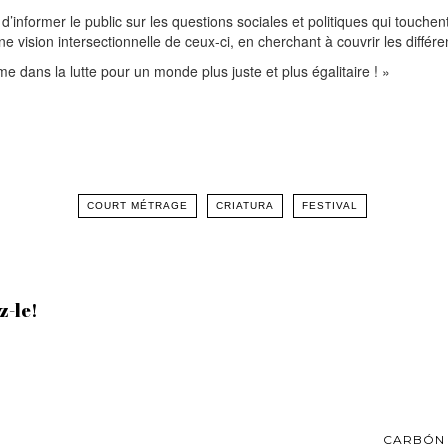
 d’informer le public sur les questions sociales et politiques qui touche
 vision intersectionnelle de ceux-ci, en cherchant à couvrir les différe
e dans la lutte pour un monde plus juste et plus égalitaire ! »
COURT MÉTRAGE
CRIATURA
FESTIVAL
z-le!
CARBÓN 