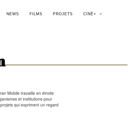
NEWS
FILMS
PROJETS
CINÉ+
n
an Mobile travaille en étroite
ganismes et institutions pour
s projets qui expriment un regard