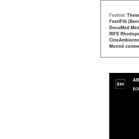
Festival:
Thess
FestIFIS (Ben
DocuMed Medit
RIFE Rhodope 
CineAmbiente T
Montré comme 