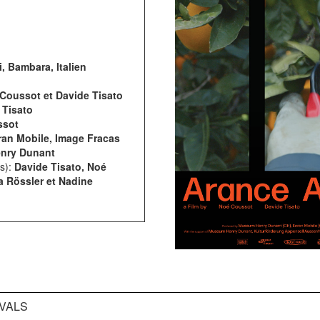
, Bambara, Italien
Coussot et Davide Tisato
 Tisato
ssot
ran Mobile, Image Fracas
nry Dunant
(s):
Davide Tisato, Noé
 Rössler et Nadine
IVALS