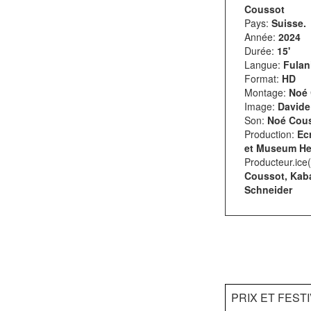
Coussot
Pays:
Suisse.
Année:
2024
Durée:
15'
Langue:
Fulani
Format:
HD
Montage:
Noé 
Image:
Davide
Son:
Noé Cou
Production:
Ec
et Museum He
Producteur.ice
Coussot, Kaba
Schneider
PRIX ET FEST